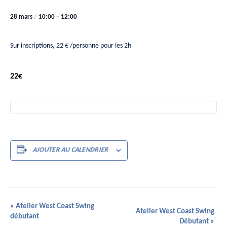
28 mars
/
10:00
–
12:00
Sur inscriptions, 22 € /personne pour les 2h
22€
AJOUTER AU CALENDRIER
Navigation
«
Atelier West Coast Swing
Atelier West Coast Swing
débutant
Évènement
Débutant
»