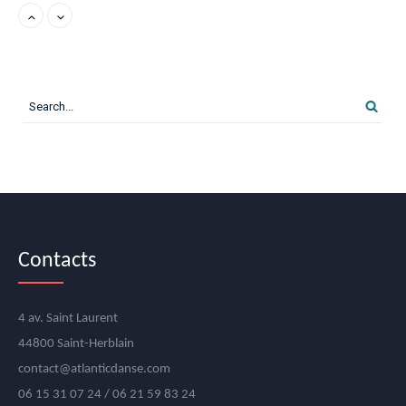
Yoga
Samedi, 10:00 am - 11:15 am
West Coast Swing
Samedi, 10:00 am - 12:00 pm
Yoga
Lundi, 6:00 pm - 7:15 pm
Multiswing
Contacts
Lundi, 7:30 pm - 8:30 pm
4 av. Saint Laurent
West Coast Swing
44800 Saint-Herblain
Lundi, 8:30 pm - 9:30 pm
contact@atlanticdanse.com
06 15 31 07 24 / 06 21 59 83 24
Multidanses