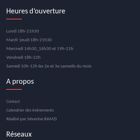
Mardi, 10:30 am - 12:00 pm
Heures d’ouverture
Multidanses
Lundi 18h-21h30
Mardi, 6:30 pm - 7:30 pm
Mardi -jeudi 18h-21h30
Mercredi 14h30_16h30 et 19h-21h
Hip Hop
Mercredi, 2:30 pm - 3:30 pm
Vendredi 18h-22h
Samedi 10h-12h les 2e et 3e samedis du mois
Rock
A propos
Mercredi, 7:00 pm - 8:00 pm
Contact
Calendrier des évènements
Réalisé par Séverine RAMZI
Réseaux