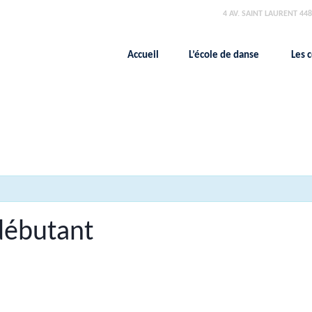
4 AV. SAINT LAURENT 448
Accueil
L’école de danse
Les 
débutant