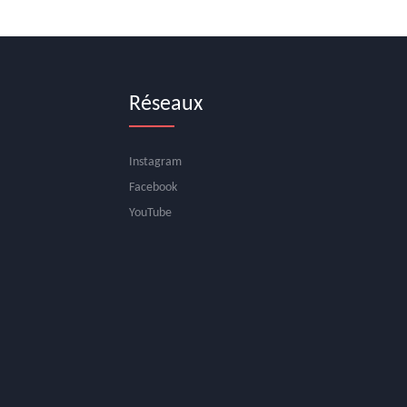
Multidanses
Mardi, 10:30 am - 12:00 pm
Réseaux
Multidanses
Mardi, 6:30 pm - 7:30 pm
Instagram
Hip Hop
Facebook
Mercredi, 2:30 pm - 3:30 pm
YouTube
Rock
Mercredi, 7:00 pm - 8:00 pm
Hip Hop
Jeudi, 6:30 pm - 7:30 pm