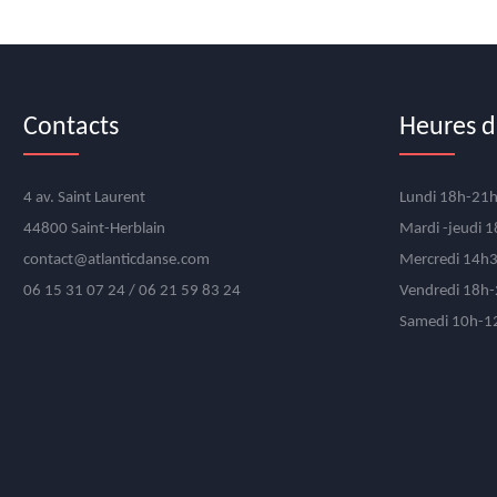
Contacts
Heures d
4 av. Saint Laurent
Lundi 18h-21
44800 Saint-Herblain
Mardi -jeudi 
contact@atlanticdanse.com
Mercredi 14h
06 15 31 07 24 / 06 21 59 83 24
Vendredi 18h
Samedi 10h-12