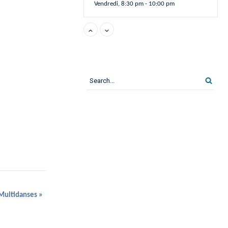
Vendredi, 8:30 pm - 10:00 pm
Yoga
Samedi, 10:00 am - 11:15 am
West Coast Swing
Samedi, 10:00 am - 12:00 pm
Yoga
Lundi, 6:00 pm - 7:15 pm
Multiswing
Lundi, 7:30 pm - 8:30 pm
 Multidanses
»
West Coast Swing
Lundi, 8:30 pm - 9:30 pm