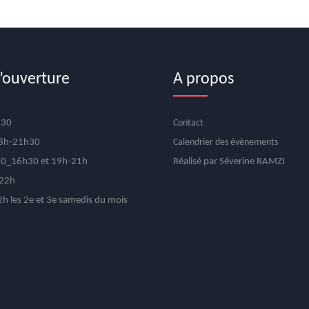
’ouverture
A propos
h30
Contact
18h-21h30
Calendrier des évènements
30_16h30 et 19h-21h
Réalisé par Séverine RAMZI
-22h
h les 2e et 3e samedis du mois