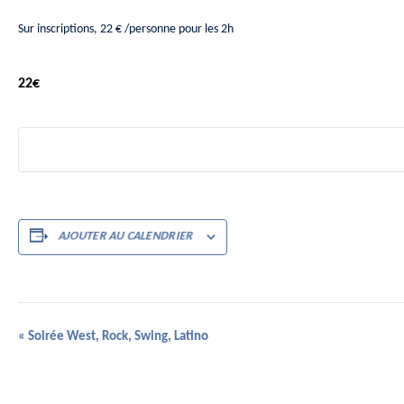
Sur inscriptions, 22 € /personne pour les 2h
22€
AJOUTER AU CALENDRIER
Navigation
«
Soirée West, Rock, Swing, Latino
Évènement