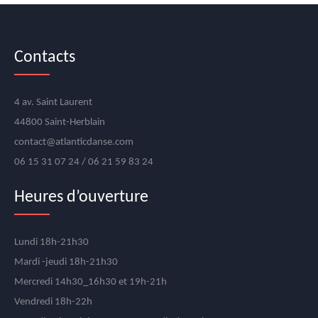
Lundi, 7:30 pm - 8:30 pm
West Coast Swing
Contacts
Lundi, 8:30 pm - 9:30 pm
4 av. Saint Laurent
Multidanses
44800 Saint-Herblain
Mardi, 10:30 am - 12:00 pm
contact@atlanticdanse.com
06 15 31 07 24 / 06 21 59 83 24
Multidanses
Mardi, 6:30 pm - 7:30 pm
Heures d’ouverture
Hip Hop
Lundi 18h-21h30
Mercredi, 2:30 pm - 3:30 pm
Mardi -jeudi 18h-21h30
Mercredi 14h30_16h30 et 19h-21h
Rock
Mercredi, 7:00 pm - 8:00 pm
Vendredi 18h-22h